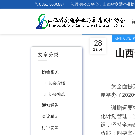
0351-5600554
微信公众平台：山西省交通企业协
,
企业动态
28
12 月
山西
文章分类
协会相关
协会介绍
为全面提
协会动态
原举办了20
通知通告
谢鹏远要
化计划管理，
会议精要
识，坚持全寿
行业要闻
效能；四要坚