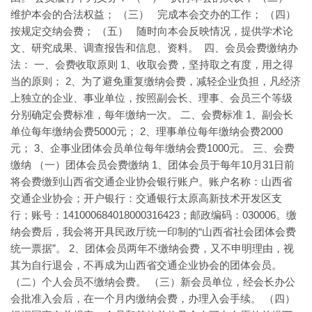
维护本会的合法权益； （三） 完成本会交办的工作； （四）
按规定交纳会费； （五） 随时向本会反映情况，提供学术论
文、研究成果、调查报告和信息、资料。 四、会员会费缴纳办
法： 一、会费收取原则 1、收取会费，坚持取之有度，用之得
当的原则； 2、为了避免重复缴纳会费，减轻企业负担，凡经济
上独立的企业、事业单位，按照副会长、理事、会员三个等级
分别确定会费标准，每年缴纳一次。 二、会费标准 1、副会长
单位每年缴纳会费5000元； 2、理事单位每年缴纳会费2000
元； 3、企事业团体会员单位每年缴纳会费1000元。 三、会费
缴纳 （一）团体会员会费缴纳 1、团体会员于每年10月31日前
将会费缴到山西省交通企业协会银行账户。账户名称：山西省
交通企业协会；开户银行：交通银行太原高新技术开发区支
行；账号：141000684018000316423；邮政编码：030006。缴
纳会费后，我会将开具民政厅统一印制的“山西省社会团体会费
统一票据”。 2、团体会员两年不缴纳会费，又不申明理由，视
其为自行退会，不再成为山西省交通企业协会的团体会员。
（二）个人会员不缴纳会费。 （三）新会员单位，经会长办公
会批准入会后，在一个月内缴纳会费，办理入会手续。 （四）