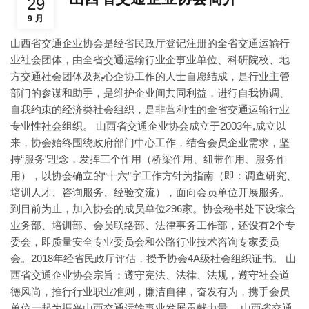
29
9 月
山西省交通企业协会是经省民政厅登记注册的全省交通运输行
业社会团体，由全省交通运输行业企事业单位、科研院校、地
方交通社会团体及热心企协工作的人士自愿结成，是行业主管
部门的参谋和助手，是维护企业间共同利益，进行自我协调、
自我约束的经济类社会组织，是非营利性的全省交通运输行业
专业性社会组织。 山西省交通企业协会成立于2003年,成立以
来，协会始终围绕政府部门中心工作，结合会员企业需求，坚
持“服务”理念，发挥三个作用（桥梁作用、纽带作用、服务作
用），以协会确立的“十六”字工作方针为指南（即：调查研究、
培训人才、咨询服务、经验交流），面向会员单位开展服务。
到目前为止，加入协会的成员单位296家。协会秘书处下设综合
业务部、培训部、会员联络部、法律事务工作部，还设有2个专
委会，即质量安全专业委员会和公路行业技术咨询专家委员
会。2018年经省民政厅评估，授予协会4A级社会组织证书。 山
西省交通企业协会宗旨：遵守宪法、法律、法规，遵守社会道
德风尚，推行行业职业准则，廉洁自律，奋发有为，携手会员
单位一起为振兴山西交通运输事业发展贡献力量。 山西省交通