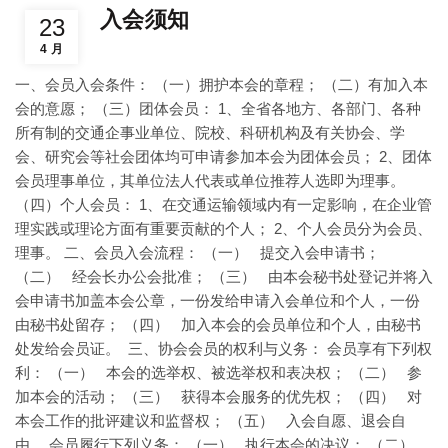
入会须知
23
4 月
一、会员入会条件： （一）拥护本会的章程； （二）有加入本
会的意愿； （三）团体会员： 1、全省各地方、各部门、各种
所有制的交通企事业单位、院校、科研机构及有关协会、学
会、研究会等社会团体均可申请参加本会为团体会员； 2、团体
会员理事单位，其单位法人代表或单位推荐人选即为理事。
（四）个人会员： 1、在交通运输领域内有一定影响，在企业管
理实践或理论方面有重要贡献的个人； 2、个人会员分为会员、
理事。 二、会员入会流程： （一） 提交入会申请书；
（二） 经会长办公会批准； （三） 由本会秘书处登记并将入
会申请书加盖本会公章，一份发给申请入会单位和个人，一份
由秘书处留存； （四） 加入本会的会员单位和个人，由秘书
处发给会员证。 三、协会会员的权利与义务： 会员享有下列权
利： （一） 本会的选举权、被选举权和表决权； （二） 参
加本会的活动； （三） 获得本会服务的优先权； （四） 对
本会工作的批评建议和监督权； （五） 入会自愿、退会自
由。 会员履行下列义务： （一） 执行本会的决议； （二）