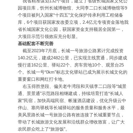
我省精准谋划132个项目，建立了省级长城国家文化公
园项目库，忻州长城博物馆、大同李二口长城博物馆等9
个项目被列入国家“十四五”文化保护传承利用工程储备
库，6个项目获国家发改委立项，2.4亿元专项资金落地我
省长城国家文化公园，获国家资金支持额居全国第一，
大项目示范引领效应充分彰显。
基础配套不断完善
截至2023年7月底，长城一号旅游公路累计完成投资
140.2亿元，建成2482公里，已实现主线贯通，同步建成
慢行道162公里、驿站22个、房车营地10个、观景台25
个。长城一号“0km”标志文化驿站已成为展示长城文化的
重要窗口和网红打卡地。
右玉得胜堡段、偏关老牛湾段和天镇李二口段等“城景
通、景景通”示范路段相继建成，持续培育打造“长城人
家”民宿，加快高端民宿、帐篷酒店建设，优化升级云中
伴山、塞尚驿栈等长城驿站的服务质量和服务水平，最
美风景路长城一号旅游公路有效连接了长城重要节点，
带动了长城旅游文化发展和沿线群众增收致富，让广大
农民群众吃上了“旅游饭”。