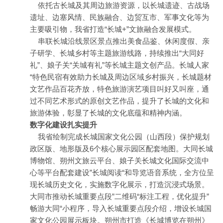
依托古长城及其周边旅游资源，以长城遗迹、古战场
遗址、边塞风情、民族融合、边贸互市、军事文化等为
主要吸引物，我省打造“长城+”文旅融合发展模式。
串联长城沿线景区景点推出美食品鉴、休闲度假、亲
子研学、长城乡村等主题旅游线路，持续推出“大同好
礼”、娘子关“关城有礼”等长城主题文创产品。长城人家
“特色民宿有效助力长城及周边区域乡村振兴，长城题材
文艺作品百花齐放，特色旅游演艺项目叫好又叫座，通
过不同艺术形式的原创文艺作品，提升了长城的文化和
旅游体验，彰显了长城的文化底蕴和精神内涵。
数字化建设扎实提升
我省绘制完成长城国家文化公园（山西段）保护规划
政区版、地形版及6个核心展示园区配套地图。大同长城
博物馆、朔州文旅云平台、娘子关长城文化国际交流中
心等平台配套建设”长城阅读“和导览语音系统，全方位呈
现长城历史文化，实施数字化展示，打造沉浸式场景。
大同市推动长城重要点段”二维码“标注工程，优化提升”
畅游大同“小程序，导入长城重要点段介绍，增设长城国
家文化公园展示板块。朔州市打造《长城博览在朔州》