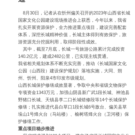
8月30日，记者从在忻州偏关召开的2023年山西省长城
国家文化公园建设现场推进会上获悉，今年以来，我省
扎实开展资源保护，全力推进重点项目，建设完善配套
体系，深挖长城精神价值，长城主体得到有效保护，旅
游资源充分挖掘利用，取得阶段性成效。
其中，截至7月底，长城一号旅游公路累计完成投资
140.2亿元，建成2482公里，已实现主线贯通。
我省相关规划体系不断充实完善，推动《长城国家文化
公园（山西段）建设保护规划》落地实施，大同、朔
州、忻州、阳泉4市印发市级规划。
山西长城保护修缮成效显著，争取中央和省级文物保护
专项资金1343万元，加强山阴县新广武1段长城、神池县
野猪口长城、天镇县李二口长城错修段等14个长城保护
修缮；扎实推进代县白草口1段长城6号敌台、偏关县草
垛山1号烽火台（马站楼）、榆树塔烽火台（卫河楼）保
护修缮工作。
重点项目稳步推进