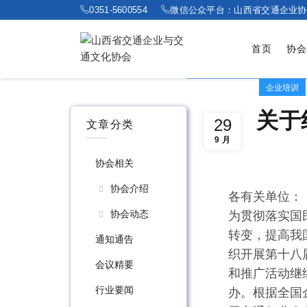
0351-5600554
微信公众平台：山西省交通企业协
首页
协会
企业培训
关于
29
文章分类
9 月
协会相关
协会介绍
各有关单位：
协会动态
为贯彻落实国
转变，提高我
通知通告
织开展第十八
会议精要
和推广活动继
行业要闻
办。根据全国